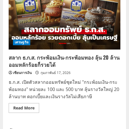
เศรษฐกิจ
สลาก ธ.ก.ส. กระพ้อมเงิน-กระพ้อมทอง ลุ้น 20 ล้าน
ออมหลักร้อยก็รวยได้
เซียนการเงิน
กุมภาพันธ์ 17, 2026
ธ.ก.ส. เปิดตัวสลากออมทรัพย์ชุดใหม่ "กระพ้อมเงิน-กระ
พ้อมทอง" หน่วยละ 100 และ 500 บาท ลุ้นรางวัลใหญ่ 20
ล้านบาท ดอกเบี้ยและเงินรางวัลไม่เสียภาษี
Read
Read More
more
about
สลาก
ธ.ก.ส.
กระ