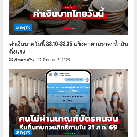
เศรษฐกิจ
ค่าเงินบาทวันนี้ 33.10-33.35 แข็งค่าตามราคาน้ำมัน
ดิ่งแรง
เซียนการเงิน
สิงหาคม 5, 2026
เศรษฐกิจ