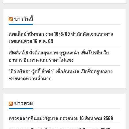
ข่าววันนี้
เลขเด็ดม้าสีหมอก งวด 16/8/69 สำนักดังแจกแนวทาง
เลขเด่นหวย 16 ส.ค. 69
เปิดลิสต์ 8 ถั่วดีต่อสุขภาพ กูรูแนะนำ เพิ่มโปรตีน-ใย
อาหาร อิ่มนาน แถมราคาไม่แพง
"ดิว อริสรา-วู้ดดี้ ล่ำซำ" เช็กอินทะเล เปิดช็อตจูบกลาง
ชายหาดหวานฉ่ำมาก
ข่าวหวย
ตรวจสลากกินแบ่งรัฐบาล ตรวจหวย 16 สิงหาคม 2569