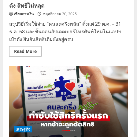
ตัง สิทธิไม่หลุด
เซียนการเงิน
พฤศจิกายน 20, 2025
สรุปวิธีเริ่มใช้จ่าย "คนละครึ่งพลัส" ตั้งแต่ 29 ต.ค. – 31
ธ.ค. 68 และขั้นตอนอัปเดตเบอร์โทรศัพท์ใหม่ในแอปฯ
เป๋าตัง ยืนยันสิทธิเดิมยังอยู่ครบ
Read
Read More
more
about
คนละ
ครึ่ง
พลัส
เริ่ม
ใช้
เมื่อ
ไหร่?
วิธี
เปลี่ยน
เบอร์
เป๋า
ตัง
สิทธิ
ไม่
หลุด
เศรษฐกิจ