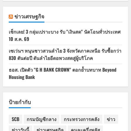
ข่าวเศรษฐกิจ
เช็กเลย! 3 กลุ่มเปราะบาง รับ "เงินสด" นัดโอนทั่วประเทศ
10 ส.ค. 69
เซเว่นฯ หนุนชาวสวนลำไย 3 จังหวัดภาคเหนือ รับซื้อกว่า
830 ตันต่อปี ดันลำไยอีดอพวงสดสู่ผู้บริโภค
ธอส. เปิดตัว "G H BANK CROWN" ตอกย้ำบทบาท Beyond
Housing Bank
ป้ายกำกับ
SCB
กรมบัญชีกลาง
กระทรวงการคลัง
ข่าว
ข่าววันนี้
ข่าวเศรษฐกิจ
คนละครึ่งพลัส