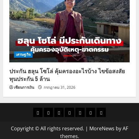
เศรษฐกิจ
ประกัน ฮลุน โซโล่ คุ้มครองอะไรบ้าง ไขข้อสงสัย
ทุนประกัน 5 ล้าน
เซียนการเงิน
กรกฎาคม 31, 2026
ราคา
แนว
ข่าว
ข่าว
ดูด
ที่
ผู้ชาย
น้ำมัน
โน้ม
วัน
ดารา
วง
เที่ยว
Copyright © All rights reserved.
|
MoreNews
by AF
ราคา
นี้
themes.
ทอง