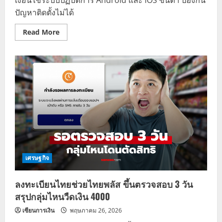
ปัญหาติดตั้งไม่ได้
Read
Read More
more
about
แอ
ป
เป๋า
ตัง
เวอร์ชัน
ล่าสุด
มือ
ถือ
รุ่น
ไหน
รองรับ
เช็ก
เงื่อนไข
อัปเดต
ที่
นี่
เศรษฐกิจ
ลงทะเบียนไทยช่วยไทยพลัส ขึ้นตรวจสอบ 3 วัน
สรุปกลุ่มไหนวืดเงิน 4000
เซียนการเงิน
พฤษภาคม 26, 2026