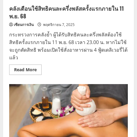
คลังเตือนใช้สิทธิคนละครึ่งพลัสครั้งแรกภายใน 11
พ.ย. 68
เซียนการเงิน
พฤศจิกายน 7, 2025
กระทรวงการคลังย้ำ ผู้ได้รับสิทธิคนละครึ่งพลัสต้องใช้
สิทธิครั้งแรกภายใน 11 พ.ย. 68 เวลา 23.00 น. หากไม่ใช้
จะถูกตัดสิทธิ พร้อมเปิดใช้สั่งอาหารผ่าน 4 ฟู้ดเดลิเวอรี่ได้
แล้ว
Read
Read More
more
about
คลัง
เตือน
ใช้
สิทธิ
คนละ
ครึ่ง
พลัส
ครั้ง
แรก
ภายใน
11
พ.ย.
68