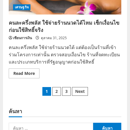
เศรษฐกิจ
คนละครึ่งพลัส ใช้จ่ายร้านนวดได้ไหม เช็กเงื่อนไข
ก่อนใช้สิทธิ์จริง
เซียนการเงิน
ตุลาคม 31, 2025
คนละครึ่งพลัส ใช้จ่ายร้านนวดได้ แต่ต้องเป็นร้านที่เข้า
ร่วมโครงการเท่านั้น ตรวจสอบเงื่อนไข ร้านที่จดทะเบียน
และประเภทบริการที่รัฐอนุญาตก่อนใช้สิทธิ์
Read
Read More
more
about
คนละ
Posts
ครึ่ง
1
2
3
Next
พลัส
ใช้
pagination
จ่าย
ร้าน
นวด
ค้นหา
ได้
ไหม
เช็ก
ค้นหา
เงื่อนไข
ก่อน