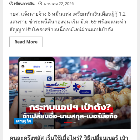
เซียนการเงิน
มกราคม 22, 2026
กยศ. แจ้งนายจ้าง 8 หมื่นแห่ง เตรียมหักเงินเดือนผู้กู้ 1.2
แสนราย ชำระหนี้คืนกองทุน เริ่ม มี.ค. 69 พร้อมแนะทำ
สัญญาปรับโครงสร้างหนี้ออนไลน์ผ่านแอปเป๋าตัง
Read
Read More
more
about
กยศ.
เตรียม
หัก
เงิน
เดือน
ลูก
หนี้
1.2
แสน
ราย
ผ่าน
นายจ้าง
เริ่ม
มี.ค.
69
นี้
เศรษฐกิจ
คนละครึ่งพลัส เริ่มใช้เมื่อไหร่? วิธีเปลี่ยนเบอร์ เป๋า