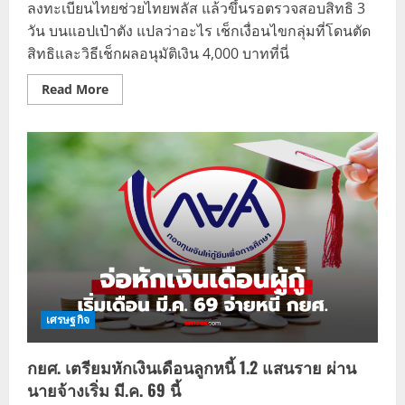
ลงทะเบียนไทยช่วยไทยพลัส แล้วขึ้นรอตรวจสอบสิทธิ 3
วัน บนแอปเป๋าตัง แปลว่าอะไร เช็กเงื่อนไขกลุ่มที่โดนตัด
สิทธิและวิธีเช็กผลอนุมัติเงิน 4,000 บาทที่นี่
Read
Read More
more
about
ลง
ทะเบียน
ไทย
ช่วย
ไทย
พลัส
ขึ้น
ตรวจ
สอบ
3
วัน
สรุป
กลุ่ม
ไห
นวืด
เงิน
เศรษฐกิจ
4000
กยศ. เตรียมหักเงินเดือนลูกหนี้ 1.2 แสนราย ผ่าน
นายจ้างเริ่ม มี.ค. 69 นี้