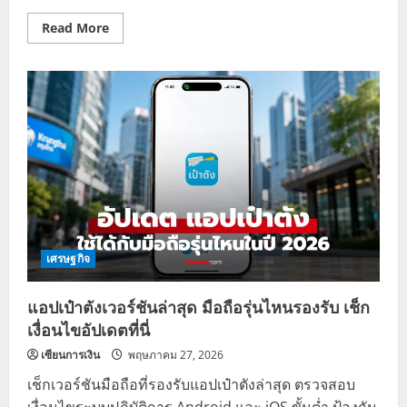
Read
Read More
more
about
ลง
ทะเบียน
ไทย
ช่วย
ไทย
พลัส
วัน
ที่
4
เช็
กสิ
ทธิ
คง
เหลือ
ด่วน
เศรษฐกิจ
แอปเป๋าตังเวอร์ชันล่าสุด มือถือรุ่นไหนรองรับ เช็ก
เงื่อนไขอัปเดตที่นี่
เซียนการเงิน
พฤษภาคม 27, 2026
เช็กเวอร์ชันมือถือที่รองรับแอปเป๋าตังล่าสุด ตรวจสอบ
เงื่อนไขระบบปฏิบัติการ Android และ iOS ขั้นต่ำ ป้องกัน