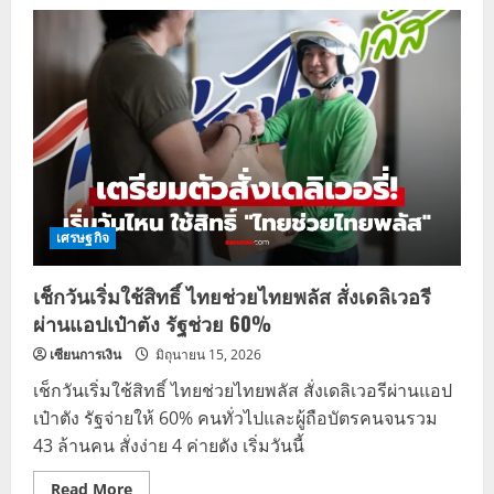
บัตร
สวัสดิการ
แห่ง
รัฐ
เช็ก
ผล
แล้ว
ทำ
อะไร
ต่อ
ผู้
ผ่าน-
ไม่
ผ่าน
อ่าน
ที่
เศรษฐกิจ
นี่
เช็กวันเริ่มใช้สิทธิ์ ไทยช่วยไทยพลัส สั่งเดลิเวอรี
ผ่านแอปเป๋าตัง รัฐช่วย 60%
เซียนการเงิน
มิถุนายน 15, 2026
เช็กวันเริ่มใช้สิทธิ์ ไทยช่วยไทยพลัส สั่งเดลิเวอรีผ่านแอป
เป๋าตัง รัฐจ่ายให้ 60% คนทั่วไปและผู้ถือบัตรคนจนรวม
43 ล้านคน สั่งง่าย 4 ค่ายดัง เริ่มวันนี้
Read
Read More