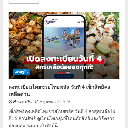
more
about
เช็ก
วัน
เริ่ม
ใช้
สิทธิ์
ไทย
ช่วย
ไทย
พลัส
สั่ง
เดลิ
เว
อรี
ผ่าน
แอ
ป
เศรษฐกิจ
เป๋า
ตัง
รัฐ
ลงทะเบียนไทยช่วยไทยพลัส วันที่ 4 เช็กสิทธิคง
ช่วย
60%
เหลือด่วน
เซียนการเงิน
พฤษภาคม 28, 2026
เช็กสิทธิคงเหลือไทยช่วยไทยพลัส วันที่ 4 ล่าสุดเหลือไม่
ถึง 5 ล้านสิทธิ ดูเงื่อนไขกลุ่มที่โดนตัดสิทธิและวิธีตรวจ
สอบผลผ่านแอปเป๋าตังที่นี่