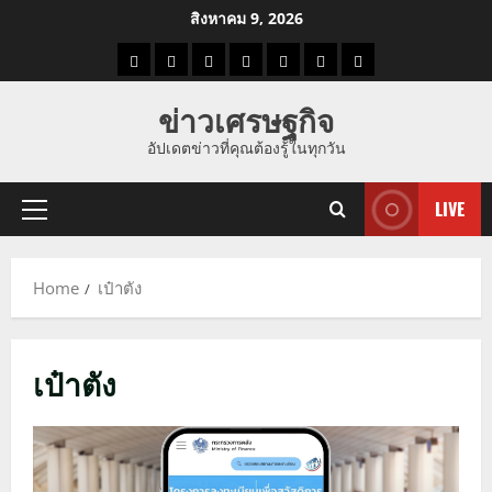
Skip
สิงหาคม 9, 2026
to
ราคา
แนว
ข่าว
ข่าว
ดูด
ที่
ผู้ชาย
content
น้ำมัน
โน้ม
วัน
ดารา
วง
เที่ยว
ข่าวเศรษฐกิจ
ราคา
นี้
อัปเดตข่าวที่คุณต้องรู้ในทุกวัน
ทอง
LIVE
Primary
Menu
Home
เป๋าตัง
เป๋าตัง