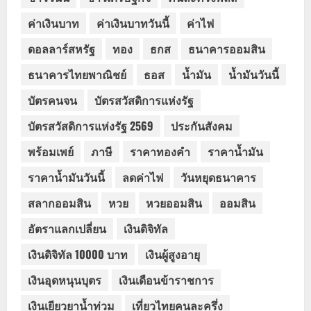
ค่าเงินบาท
ค่าเงินบาทวันนี้
ค่าไฟ
ดอลลาร์สหรัฐ
ทอง
ธกส
ธนาคารออมสิน
ธนาคารไทยพาณิชย์
ธอส
น้ำมัน
น้ำมันวันนี้
บัตรคนจน
บัตรสวัสดิการแห่งรัฐ
บัตรสวัสดิการแห่งรัฐ 2569
ประกันสังคม
พร้อมเพย์
ภาษี
ราคาทองคำ
ราคาน้ำมัน
ราคาน้ำมันวันนี้
ลดค่าไฟ
วันหยุดธนาคาร
สลากออมสิน
หวย
หวยออมสิน
ออมสิน
อัตราแลกเปลี่ยน
เงินดิจิทัล
เงินดิจิทัล 10000 บาท
เงินผู้สูงอายุ
เงินอุดหนุนบุตร
เงินเดือนข้าราชการ
เงินเยียวยาน้ำท่วม
เที่ยวไทยคนละครึ่ง