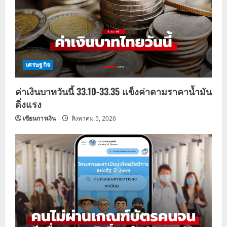
a
t
i
เศรษฐกิจ
o
ค่าเงินบาทวันนี้ 33.10-33.35 แข็งค่าตามราคาน้ำมัน
n
ดิ่งแรง
เซียนการเงิน
สิงหาคม 5, 2026