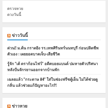
ตรวจหวย
ดวงวันนี้
ข่าววันนี้
ด่วน!! ม.ต้น กราดยิง รร.เทพศิรินทร์นนทบุรี ก่อนปลิดชีพ
ตัวเอง : เผยยอดบาดเจ็บ-เสียชีวิต
รู้จัก "เต้ ดราก้อนไฟว์" อดีตบอยแบนด์ ปมหายตัวปริศนา
หลังปั่นจักรยานออกจากบ้านพัก
เฉลยแล้ว "กระดาษ A4" ใส่ในช่องฟรีซตู้เย็น ไม่ได้ช่วยดู
กลิ่น แล้วช่วยแก้ปัญหาอะไร?!
ข่าวหวย