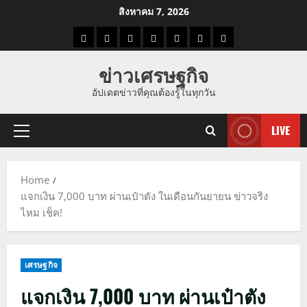
Skip
สิงหาคม 7, 2026
to
ราคา
แนว
ข่าว
ข่าว
ดูด
ที่
ผู้ชาย
content
น้ำมัน
โน้ม
วัน
ดารา
วง
เที่ยว
ข่าวเศรษฐกิจ
ราคา
นี้
อัปเดตข่าวที่คุณต้องรู้ในทุกวัน
ทอง
LIVE
Primary
Menu
Home
แจกเงิน 7,000 บาท ผ่านเป๋าตัง ในเดือนกันยายน ข่าวจริง
ไหม เช็ค!
เศรษฐกิจ
แจกเงิน 7,000 บาท ผ่านเป๋าตัง