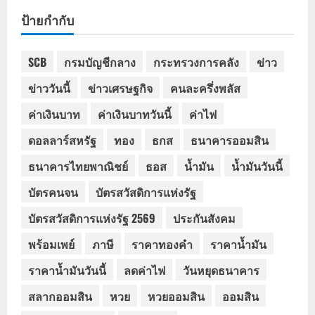
ป้ายกำกับ
SCB
กรมบัญชีกลาง
กระทรวงการคลัง
ข่าว
ข่าววันนี้
ข่าวเศรษฐกิจ
คนละครึ่งพลัส
ค่าเงินบาท
ค่าเงินบาทวันนี้
ค่าไฟ
ดอลลาร์สหรัฐ
ทอง
ธกส
ธนาคารออมสิน
ธนาคารไทยพาณิชย์
ธอส
น้ำมัน
น้ำมันวันนี้
บัตรคนจน
บัตรสวัสดิการแห่งรัฐ
บัตรสวัสดิการแห่งรัฐ 2569
ประกันสังคม
พร้อมเพย์
ภาษี
ราคาทองคำ
ราคาน้ำมัน
ราคาน้ำมันวันนี้
ลดค่าไฟ
วันหยุดธนาคาร
สลากออมสิน
หวย
หวยออมสิน
ออมสิน