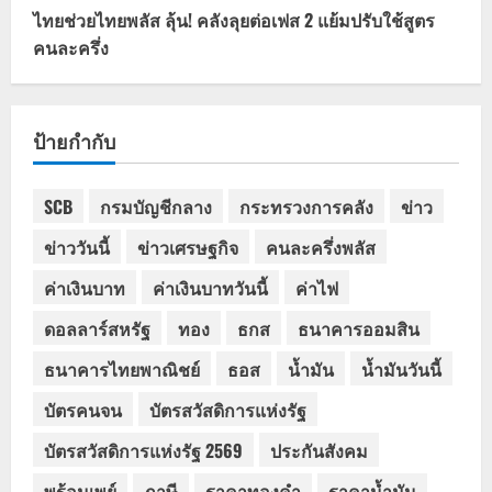
ไทยช่วยไทยพลัส ลุ้น! คลังลุยต่อเฟส 2 แย้มปรับใช้สูตร
คนละครึ่ง
ป้ายกำกับ
SCB
กรมบัญชีกลาง
กระทรวงการคลัง
ข่าว
ข่าววันนี้
ข่าวเศรษฐกิจ
คนละครึ่งพลัส
ค่าเงินบาท
ค่าเงินบาทวันนี้
ค่าไฟ
ดอลลาร์สหรัฐ
ทอง
ธกส
ธนาคารออมสิน
ธนาคารไทยพาณิชย์
ธอส
น้ำมัน
น้ำมันวันนี้
บัตรคนจน
บัตรสวัสดิการแห่งรัฐ
บัตรสวัสดิการแห่งรัฐ 2569
ประกันสังคม
พร้อมเพย์
ภาษี
ราคาทองคำ
ราคาน้ำมัน