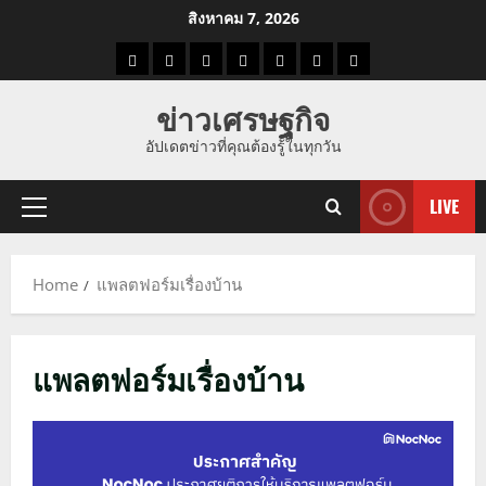
Skip
สิงหาคม 7, 2026
to
ราคา
แนว
ข่าว
ข่าว
ดูด
ที่
ผู้ชาย
content
น้ำมัน
โน้ม
วัน
ดารา
วง
เที่ยว
ข่าวเศรษฐกิจ
ราคา
นี้
อัปเดตข่าวที่คุณต้องรู้ในทุกวัน
ทอง
LIVE
Primary
Menu
Home
แพลตฟอร์มเรื่องบ้าน
แพลตฟอร์มเรื่องบ้าน