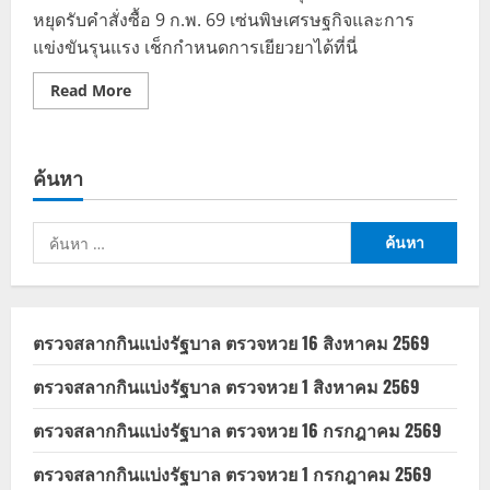
หยุดรับคำสั่งซื้อ 9 ก.พ. 69 เซ่นพิษเศรษฐกิจและการ
แข่งขันรุนแรง เช็กกำหนดการเยียวยาได้ที่นี่
Read
Read More
more
about
NocNoc
ประกาศ
ยุติ
ค้นหา
ให้
บริการ
เริ่ม
หยุด
ค้นหา
รับ
ออร์เด
สำหรับ:
อร์
9
ก.พ.
69
นี้
ตรวจสลากกินแบ่งรัฐบาล ตรวจหวย 16 สิงหาคม 2569
ตรวจสลากกินแบ่งรัฐบาล ตรวจหวย 1 สิงหาคม 2569
ตรวจสลากกินแบ่งรัฐบาล ตรวจหวย 16 กรกฎาคม 2569
ตรวจสลากกินแบ่งรัฐบาล ตรวจหวย 1 กรกฎาคม 2569