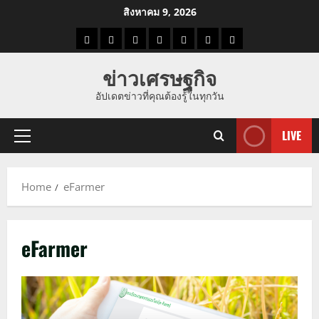
Skip
สิงหาคม 9, 2026
to
ราคา
แนว
ข่าว
ข่าว
ดูด
ที่
ผู้ชาย
content
น้ำมัน
โน้ม
วัน
ดารา
วง
เที่ยว
ข่าวเศรษฐกิจ
ราคา
นี้
อัปเดตข่าวที่คุณต้องรู้ในทุกวัน
ทอง
LIVE
Primary
Menu
Home
eFarmer
eFarmer