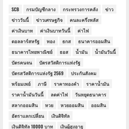
SCB
กรมบัญชีกลาง
กระทรวงการคลัง
ข่าว
ข่าววันนี้
ข่าวเศรษฐกิจ
คนละครึ่งพลัส
ค่าเงินบาท
ค่าเงินบาทวันนี้
ค่าไฟ
ดอลลาร์สหรัฐ
ทอง
ธกส
ธนาคารออมสิน
ธนาคารไทยพาณิชย์
ธอส
น้ำมัน
น้ำมันวันนี้
บัตรคนจน
บัตรสวัสดิการแห่งรัฐ
บัตรสวัสดิการแห่งรัฐ 2569
ประกันสังคม
พร้อมเพย์
ภาษี
ราคาทองคำ
ราคาน้ำมัน
ราคาน้ำมันวันนี้
ลดค่าไฟ
วันหยุดธนาคาร
สลากออมสิน
หวย
หวยออมสิน
ออมสิน
อัตราแลกเปลี่ยน
เงินดิจิทัล
เงินดิจิทัล 10000 บาท
เงินผู้สูงอายุ