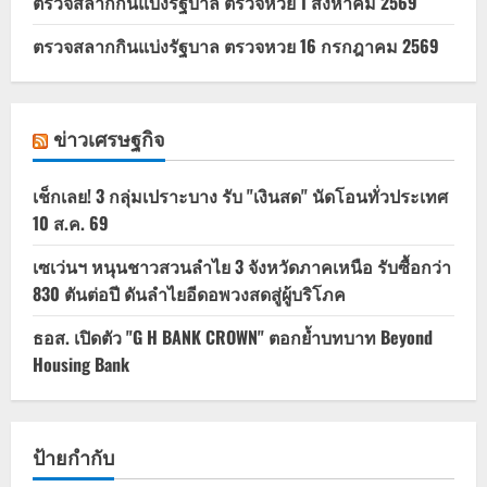
ตรวจสลากกินแบ่งรัฐบาล ตรวจหวย 1 สิงหาคม 2569
ตรวจสลากกินแบ่งรัฐบาล ตรวจหวย 16 กรกฎาคม 2569
ข่าวเศรษฐกิจ
เช็กเลย! 3 กลุ่มเปราะบาง รับ "เงินสด" นัดโอนทั่วประเทศ
10 ส.ค. 69
เซเว่นฯ หนุนชาวสวนลำไย 3 จังหวัดภาคเหนือ รับซื้อกว่า
830 ตันต่อปี ดันลำไยอีดอพวงสดสู่ผู้บริโภค
ธอส. เปิดตัว "G H BANK CROWN" ตอกย้ำบทบาท Beyond
Housing Bank
ป้ายกำกับ