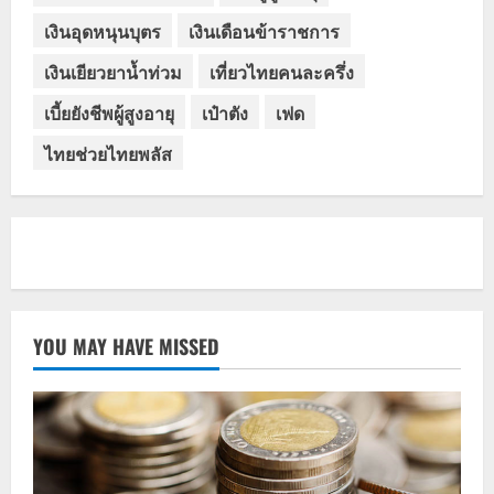
เงินอุดหนุนบุตร
เงินเดือนข้าราชการ
เงินเยียวยาน้ำท่วม
เที่ยวไทยคนละครึ่ง
เบี้ยยังชีพผู้สูงอายุ
เป๋าตัง
เฟด
ไทยช่วยไทยพลัส
YOU MAY HAVE MISSED