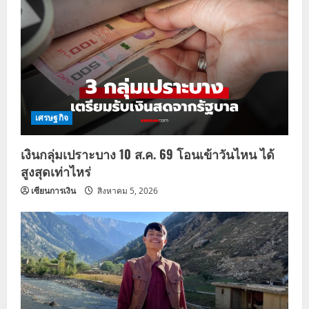
เศรษฐกิจ
เงินกลุ่มเปราะบาง 10 ส.ค. 69 โอนเข้าวันไหน ได้
สูงสุดเท่าไหร่
เซียนการเงิน
สิงหาคม 5, 2026