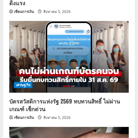
ดิ่งแรง
เซียนการเงิน
สิงหาคม 5, 2026
เศรษฐกิจ
บัตรสวัสดิการแห่งรัฐ 2569 ทบทวนสิทธิ์ ไม่ผ่าน
เกณฑ์ เช็กด่วน
เซียนการเงิน
สิงหาคม 5, 2026