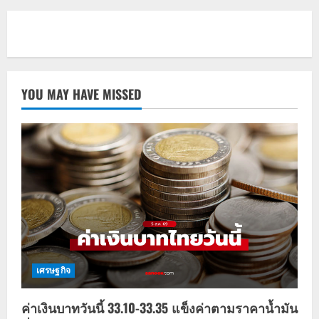
YOU MAY HAVE MISSED
เศรษฐกิจ
ค่าเงินบาทวันนี้ 33.10-33.35 แข็งค่าตามราคาน้ำมัน