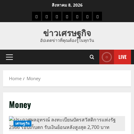
Skip
สิงหาคม 8, 2026
to
ราคา
แนว
ข่าว
ข่าว
ดูด
ที่
ผู้ชาย
content
น้ำมัน
โน้ม
วัน
ดารา
วง
เที่ยว
ข่าวเศรษฐกิจ
ราคา
นี้
อัปเดตข่าวที่คุณต้องรู้ในทุกวัน
ทอง
LIVE
Primary
Menu
Home
Money
Money
เศรษฐกิจ