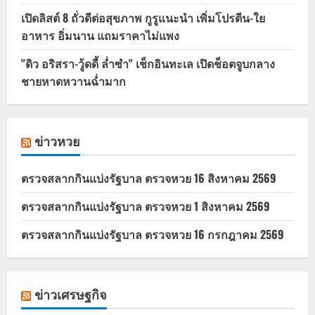
เปิดลิสต์ 8 ถั่วดีต่อสุขภาพ กูรูแนะนำ เพิ่มโปรตีน-ใย
อาหาร อิ่มนาน แถมราคาไม่แพง
"ดิว อริสรา-วู้ดดี้ ล่ำซำ" เช็กอินทะเล เปิดช็อตจูบกลาง
ชายหาดหวานฉ่ำมาก
ข่าวหวย
ตรวจสลากกินแบ่งรัฐบาล ตรวจหวย 16 สิงหาคม 2569
ตรวจสลากกินแบ่งรัฐบาล ตรวจหวย 1 สิงหาคม 2569
ตรวจสลากกินแบ่งรัฐบาล ตรวจหวย 16 กรกฎาคม 2569
ข่าวเศรษฐกิจ