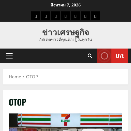
Skip
สิงหาคม 7, 2026
to
ราคา
แนว
ข่าว
ข่าว
ดูด
ที่
ผู้ชาย
content
น้ำมัน
โน้ม
วัน
ดารา
วง
เที่ยว
ข่าวเศรษฐกิจ
ราคา
นี้
อัปเดตข่าวที่คุณต้องรู้ในทุกวัน
ทอง
LIVE
Primary
Menu
Home
OTOP
OTOP