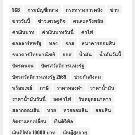
SCB
กรมบัญชีกลาง
กระทรวงการคลัง
ข่าว
ข่าววันนี้
ข่าวเศรษฐกิจ
คนละครึ่งพลัส
ค่าเงินบาท
ค่าเงินบาทวันนี้
ค่าไฟ
ดอลลาร์สหรัฐ
ทอง
ธกส
ธนาคารออมสิน
ธนาคารไทยพาณิชย์
ธอส
น้ำมัน
น้ำมันวันนี้
บัตรคนจน
บัตรสวัสดิการแห่งรัฐ
บัตรสวัสดิการแห่งรัฐ 2569
ประกันสังคม
พร้อมเพย์
ภาษี
ราคาทองคำ
ราคาน้ำมัน
ราคาน้ำมันวันนี้
ลดค่าไฟ
วันหยุดธนาคาร
สลากออมสิน
หวย
หวยออมสิน
ออมสิน
อัตราแลกเปลี่ยน
เงินดิจิทัล
เงินดิจิทัล 10000 บาท
เงินผู้สูงอายุ