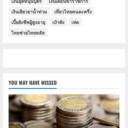
เงินอุดหนุนบุตร
เงินเดือนข้าราชการ
เงินเยียวยาน้ำท่วม
เที่ยวไทยคนละครึ่ง
เบี้ยยังชีพผู้สูงอายุ
เป๋าตัง
เฟด
ไทยช่วยไทยพลัส
YOU MAY HAVE MISSED