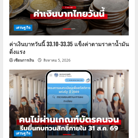
เศรษฐกิจ
ค่าเงินบาทวันนี้ 33.10-33.35 แข็งค่าตามราคาน้ำมัน
ดิ่งแรง
เซียนการเงิน
สิงหาคม 5, 2026
เศรษฐกิจ