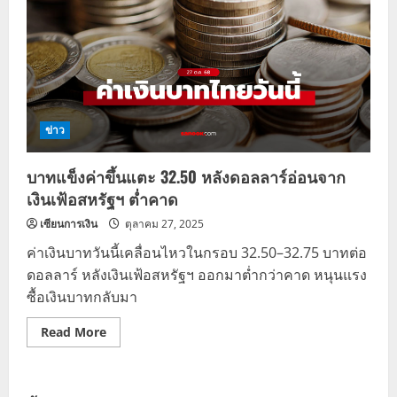
ข่าว
บาทแข็งค่าขึ้นแตะ 32.50 หลังดอลลาร์อ่อนจาก
เงินเฟ้อสหรัฐฯ ต่ำคาด
เซียนการเงิน
ตุลาคม 27, 2025
ค่าเงินบาทวันนี้เคลื่อนไหวในกรอบ 32.50–32.75 บาทต่อ
ดอลลาร์ หลังเงินเฟ้อสหรัฐฯ ออกมาต่ำกว่าคาด หนุนแรง
ซื้อเงินบาทกลับมา
Read
Read More
more
about
บาท
แข็ง
ค่า