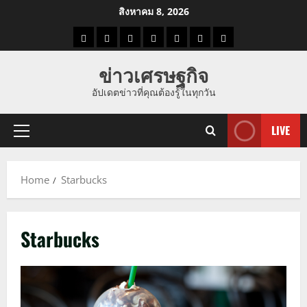
Skip
สิงหาคม 8, 2026
to
ราคา
แนว
ข่าว
ข่าว
ดูด
ที่
ผู้ชาย
content
น้ำมัน
โน้ม
วัน
ดารา
วง
เที่ยว
ข่าวเศรษฐกิจ
ราคา
นี้
อัปเดตข่าวที่คุณต้องรู้ในทุกวัน
ทอง
LIVE
Primary
Menu
Home
Starbucks
Starbucks