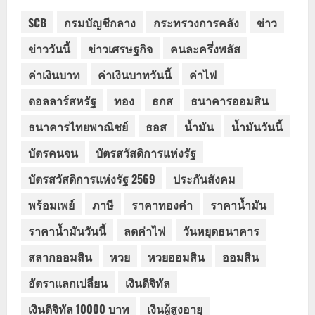
SCB
กรมบัญชีกลาง
กระทรวงการคลัง
ข่าว
ข่าววันนี้
ข่าวเศรษฐกิจ
คนละครึ่งพลัส
ค่าเงินบาท
ค่าเงินบาทวันนี้
ค่าไฟ
ดอลลาร์สหรัฐ
ทอง
ธกส
ธนาคารออมสิน
ธนาคารไทยพาณิชย์
ธอส
น้ำมัน
น้ำมันวันนี้
บัตรคนจน
บัตรสวัสดิการแห่งรัฐ
บัตรสวัสดิการแห่งรัฐ 2569
ประกันสังคม
พร้อมเพย์
ภาษี
ราคาทองคำ
ราคาน้ำมัน
ราคาน้ำมันวันนี้
ลดค่าไฟ
วันหยุดธนาคาร
สลากออมสิน
หวย
หวยออมสิน
ออมสิน
อัตราแลกเปลี่ยน
เงินดิจิทัล
เงินดิจิทัล 10000 บาท
เงินผู้สูงอายุ