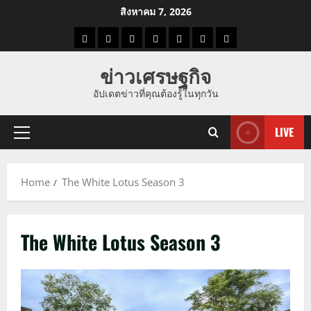
Skip
สิงหาคม 7, 2026
to
ราคา
แนว
ข่าว
ข่าว
ดูด
ที่
ผู้ชาย
content
น้ำมัน
โน้ม
วัน
ดารา
วง
เที่ยว
ข่าวเศรษฐกิจ
ราคา
นี้
อัปเดตข่าวที่คุณต้องรู้ในทุกวัน
ทอง
LIVE
Primary
Menu
Home
The White Lotus Season 3
The White Lotus Season 3