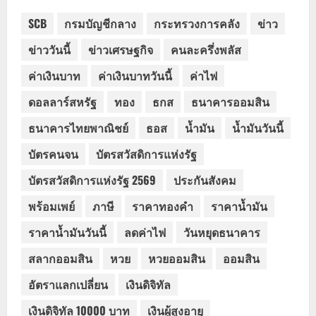
SCB
กรมบัญชีกลาง
กระทรวงการคลัง
ข่าว
ข่าววันนี้
ข่าวเศรษฐกิจ
คนละครึ่งพลัส
ค่าเงินบาท
ค่าเงินบาทวันนี้
ค่าไฟ
ดอลลาร์สหรัฐ
ทอง
ธกส
ธนาคารออมสิน
ธนาคารไทยพาณิชย์
ธอส
น้ำมัน
น้ำมันวันนี้
บัตรคนจน
บัตรสวัสดิการแห่งรัฐ
บัตรสวัสดิการแห่งรัฐ 2569
ประกันสังคม
พร้อมเพย์
ภาษี
ราคาทองคำ
ราคาน้ำมัน
ราคาน้ำมันวันนี้
ลดค่าไฟ
วันหยุดธนาคาร
สลากออมสิน
หวย
หวยออมสิน
ออมสิน
อัตราแลกเปลี่ยน
เงินดิจิทัล
เงินดิจิทัล 10000 บาท
เงินผู้สูงอายุ