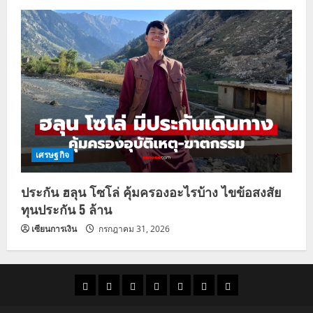
เศรษฐกิจ
ประกัน ฮลุน โซโล่ คุ้มครองอะไรบ้าง ไขข้อสงสัย
ทุนประกัน 5 ล้าน
เซียนการเงิน
กรกฎาคม 31, 2026
ราคา
แนว
ข่าว
ข่าว
ดูด
ที่
ผู้ชาย
น้ำมัน
โน้ม
วัน
ดารา
วง
เที่ยว