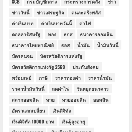
SCB
กรมบัญชีกลาง
กระทรวงการคลัง
ข่าว
ข่าววันนี้
ข่าวเศรษฐกิจ
คนละครึ่งพลัส
ค่าเงินบาท
ค่าเงินบาทวันนี้
ค่าไฟ
ดอลลาร์สหรัฐ
ทอง
ธกส
ธนาคารออมสิน
ธนาคารไทยพาณิชย์
ธอส
น้ำมัน
น้ำมันวันนี้
บัตรคนจน
บัตรสวัสดิการแห่งรัฐ
บัตรสวัสดิการแห่งรัฐ 2569
ประกันสังคม
พร้อมเพย์
ภาษี
ราคาทองคำ
ราคาน้ำมัน
ราคาน้ำมันวันนี้
ลดค่าไฟ
วันหยุดธนาคาร
สลากออมสิน
หวย
หวยออมสิน
ออมสิน
อัตราแลกเปลี่ยน
เงินดิจิทัล
เงินดิจิทัล 10000 บาท
เงินผู้สูงอายุ