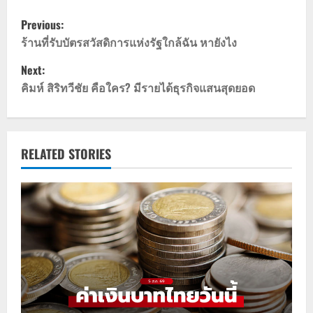
P
Previous:
o
ร้านที่รับบัตรสวัสดิการแห่งรัฐใกล้ฉัน หายังไง
Next:
s
คิมห์ สิริทวีชัย คือใคร? มีรายได้ธุรกิจแสนสุดยอด
t
n
RELATED STORIES
a
v
i
g
a
t