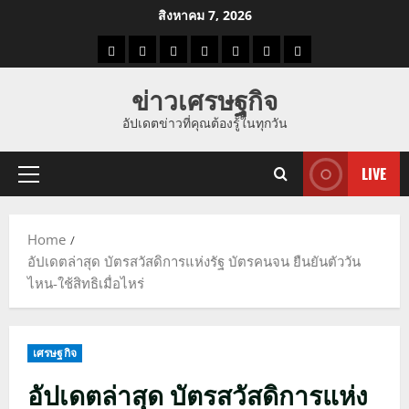
Skip
สิงหาคม 7, 2026
to
ราคา
แนว
ข่าว
ข่าว
ดูด
ที่
ผู้ชาย
content
น้ำมัน
โน้ม
วัน
ดารา
วง
เที่ยว
ข่าวเศรษฐกิจ
ราคา
นี้
อัปเดตข่าวที่คุณต้องรู้ในทุกวัน
ทอง
LIVE
Primary
Menu
Home
อัปเดตล่าสุด บัตรสวัสดิการแห่งรัฐ บัตรคนจน ยืนยันตัววัน
ไหน-ใช้สิทธิเมื่อไหร่
เศรษฐกิจ
อัปเดตล่าสุด บัตรสวัสดิการแห่ง