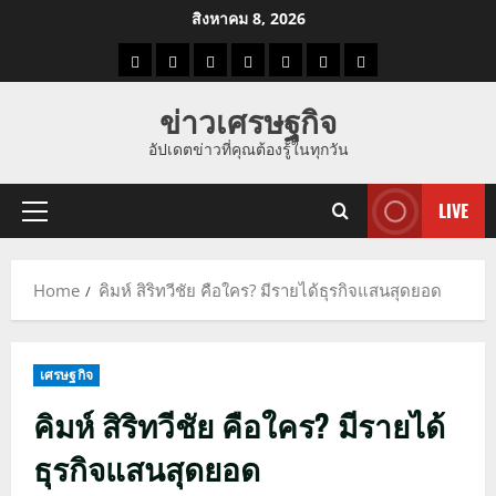
Skip
สิงหาคม 8, 2026
to
ราคา
แนว
ข่าว
ข่าว
ดูด
ที่
ผู้ชาย
content
น้ำมัน
โน้ม
วัน
ดารา
วง
เที่ยว
ข่าวเศรษฐกิจ
ราคา
นี้
อัปเดตข่าวที่คุณต้องรู้ในทุกวัน
ทอง
LIVE
Primary
Menu
Home
คิมห์ สิริทวีชัย คือใคร? มีรายได้ธุรกิจแสนสุดยอด
เศรษฐกิจ
คิมห์ สิริทวีชัย คือใคร? มีรายได้
ธุรกิจแสนสุดยอด