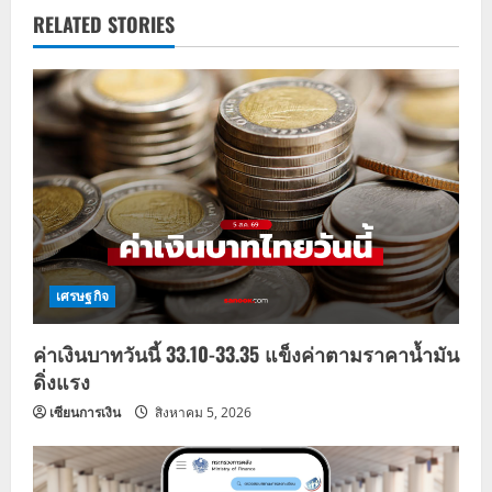
a
RELATED STORIES
v
i
g
a
t
i
เศรษฐกิจ
o
ค่าเงินบาทวันนี้ 33.10-33.35 แข็งค่าตามราคาน้ำมัน
n
ดิ่งแรง
เซียนการเงิน
สิงหาคม 5, 2026