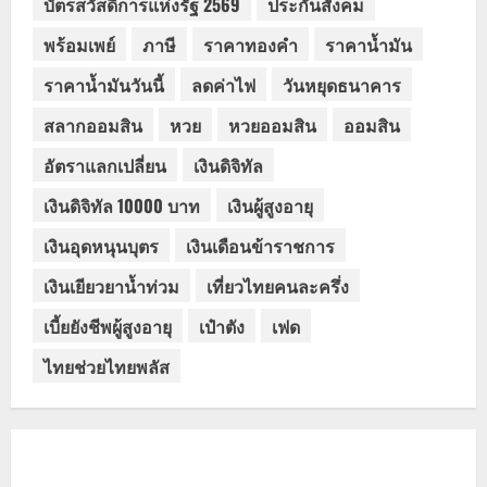
บัตรสวัสดิการแห่งรัฐ 2569
ประกันสังคม
พร้อมเพย์
ภาษี
ราคาทองคำ
ราคาน้ำมัน
ราคาน้ำมันวันนี้
ลดค่าไฟ
วันหยุดธนาคาร
สลากออมสิน
หวย
หวยออมสิน
ออมสิน
อัตราแลกเปลี่ยน
เงินดิจิทัล
เงินดิจิทัล 10000 บาท
เงินผู้สูงอายุ
เงินอุดหนุนบุตร
เงินเดือนข้าราชการ
เงินเยียวยาน้ำท่วม
เที่ยวไทยคนละครึ่ง
เบี้ยยังชีพผู้สูงอายุ
เป๋าตัง
เฟด
ไทยช่วยไทยพลัส