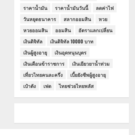
ราคาน้ำมัน
ราคาน้ำมันวันนี้
ลดค่าไฟ
วันหยุดธนาคาร
สลากออมสิน
หวย
หวยออมสิน
ออมสิน
อัตราแลกเปลี่ยน
เงินดิจิทัล
เงินดิจิทัล 10000 บาท
เงินผู้สูงอายุ
เงินอุดหนุนบุตร
เงินเดือนข้าราชการ
เงินเยียวยาน้ำท่วม
เที่ยวไทยคนละครึ่ง
เบี้ยยังชีพผู้สูงอายุ
เป๋าตัง
เฟด
ไทยช่วยไทยพลัส