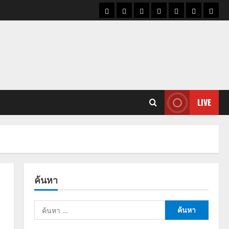
ราคา
แนว
ข่าว
ข่าว
ดูด
ที่
ผู้ชา
น้ำมัน
โน้ม
วัน
ดารา
วง
เที่ยว
ราคา
นี้
ทอง
LIVE
ค้นหา
ค้นหา
สำหรับ: