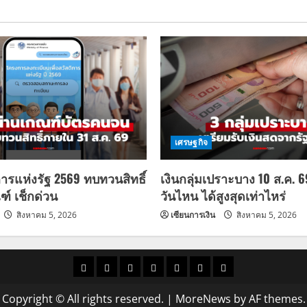
เศรษฐกิจ
การแห่งรัฐ 2569 ทบทวนสิทธิ์
เงินกลุ่มเปราะบาง 10 ส.ค. 
ฑ์ เช็กด่วน
วันไหน ได้สูงสุดเท่าไหร่
สิงหาคม 5, 2026
เซียนการเงิน
สิงหาคม 5, 2026
ราคา
แนว
ข่าว
ข่าว
ดูด
ที่
ผู้ชาย
น้ำมัน
โน้ม
วัน
ดารา
วง
เที่ยว
Copyright © All rights reserved.
|
MoreNews
by AF themes.
ราคา
นี้