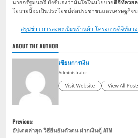
นายกรัฐมนตรี ยังชี้แจงว่ามั่นใจในนโยบาย
ดิจิทัลวอ
โยบายนี้จะเป็นประโยชน์ต่อประชาชนและเศรษฐกิจ
สรุปข่าว การลงทะเบียนร้านค้า โครงการดิจิทัลว
ABOUT THE AUTHOR
เซียนการเงิน
Administrator
Visit Website
View All Post
P
Previous:
อัปเดตล่าสุด วิธียืนยันตัวตน ฝากเงินตู้ ATM
o