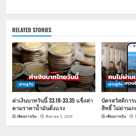
s
t
RELATED STORIES
n
a
v
i
g
เศรษฐกิจ
เศรษฐกิจ
a
ค่าเงินบาทวันนี้ 33.10-33.35 แข็งค่า
บัตรสวัสดิการ
ตามราคาน้ำมันดิ่งแรง
สิทธิ์ ไม่ผ่านเ
t
เซียนการเงิน
สิงหาคม 5, 2026
เซียนการเงิน
i