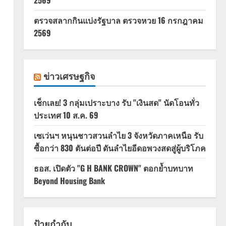
2569
ตรวจสลากกินแบ่งรัฐบาล ตรวจหวย 16 กรกฎาคม
2569
ข่าวเศรษฐกิจ
เช็กเลย! 3 กลุ่มเปราะบาง รับ "เงินสด" นัดโอนทั่ว
ประเทศ 10 ส.ค. 69
เซเว่นฯ หนุนชาวสวนลำไย 3 จังหวัดภาคเหนือ รับ
ซื้อกว่า 830 ตันต่อปี ดันลำไยอีดอพวงสดสู่ผู้บริโภค
ธอส. เปิดตัว "G H BANK CROWN" ตอกย้ำบทบาท
Beyond Housing Bank
ป้ายกำกับ