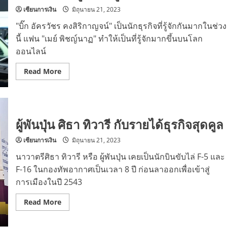
ปี
เซียนการเงิน
มิถุนายน 21, 2023
"บิ๊ก อัครวัชร คงสิริกาญจน์" เป็นนักธุรกิจที่รู้จักกันมากในช่วง
นี้ แฟน "เมย์ พิชญ์นาฏ" ทำให้เป็นที่รู้จักมากขึ้นบนโลก
ออนไลน์
Read
Read More
more
about
ธุรกิจ
ไฮ
โซ
บิ๊ก
ผู้พันปุ่น ศิธา ทิวารี กับรายได้ธุรกิจสุดคูล
อัคร
วัชร
แฟน
เซียนการเงิน
มิถุนายน 21, 2023
เมย์
ดีกรี
เจ้าของ
นาวาตรีศิธา ทิวารี หรือ ผู้พันปุ่น เคยเป็นนักบินขับไล่ F-5 และ
โชว์รูม
F-16 ในกองทัพอากาศเป็นเวลา 8 ปี ก่อนลาออกเพื่อเข้าสู่
รถ
หรู
การเมืองในปี 2543
Read
Read More
more
about
ผู้