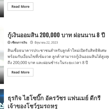
Read
Read More
more
about
เอกสาร
ประกอบ
การ
กู้
ยืม
กู้เงินออมสิน 200,000 บาท ผ่อนนาน 8 ปี
และ
ดอกเบี้ย
กู้
เซียนการเงิน
มิถุนายน 22, 2023
ออมสิน
200,000
สินเชื่อธนาคารประชาชนสำหรับลูกค้าใหม่เปิดรับสิทธิพิเศษ
บาท
พร้อมกับเงื่อนไขที่เข้มงวด ลูกค้าสามารถกู้เงินออมสินได้สูงสุ
ถึง 200,000 บาท และผ่อนชำระในระยะเวลา 8 ปี
Read
Read More
more
about
กู้
เงิน
ออมสิน
200,000
ธุรกิจ ไฮโซบิ๊ก อัครวัชร แฟนเมย์ ดีกรี
บาท
ผ่อน
นาน
เจ้าของโชว์รูมรถหรู
8