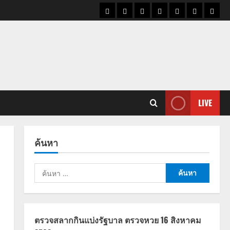
ราคา
แนว
ข่าว
ข่าว
ดูด
ที่
ผู้ชา
น้ำมัน
โน้ม
วัน
ดารา
วง
เที่ยว
ราคา
นี้
ทอง
LIVE
ค้นหา
ค้นหา
สำหรับ:
ตรวจสลากกินแบ่งรัฐบาล ตรวจหวย 16 สิงหาคม