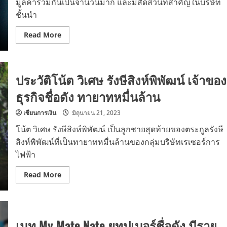
มูลค่ารวมกันเป็นจำนวนมาก และมีสัดส่วนที่สำคัญในบริษัท
สุด
ทึ่ง
ชั้นนำ
Read
Read More
more
about
รู้จัก
สงกรานต์
เต
ประวัติโน้ต วิเศษ รังษีสิงห์พิพัฒน์ เจ้าของ
ชะ
ณรงค์
ทา
ธุรกิจชื่อดัง ทายาทหมื่นล้าน
ยา
ท
โบ
เซียนการเงิน
มิถุนายน 21, 2023
นัน
ซ่า
โน้ต วิเศษ รังษีสิงห์พิพัฒน์ เป็นลูกชายสุดท้ายของตระกูลรังษี
เขา
ใหญ่
สิงห์พิพัฒน์ที่เป็นทายาทหมื่นล้านของกลุ่มบริษัทเรเซอร์การ
ไฟฟ้า
Read
Read More
more
about
ประวัติ
โน้ต
วิเศษ
รัง
เนท My Mate Nate ยูทูปเบอร์ชื่อดัง มีราย
ษี