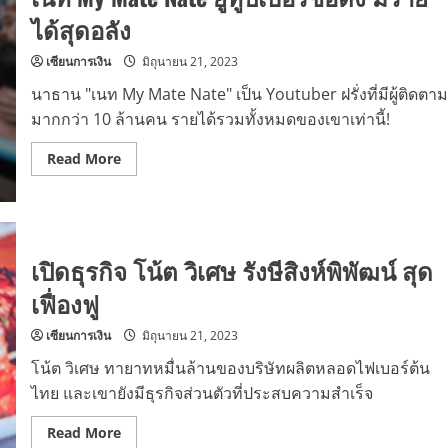
สิงห์
ได้สุดอลัง
พิพัฒน์
เจ้าของ
ธุรกิจ
เซียนการเงิน
มิถุนายน 21, 2023
ชื่อ
ดัง
ทายาท
นาธาน "เนท My Mate Nate" เป็น Youtuber ฝรั่งที่มีผู้ติดตาม
หมื่น
มากกว่า 10 ล้านคน รายได้รวมทั้งหมดของเขาเท่านี้!
ล้าน
Read
Read More
more
about
เนท
My
Mate
Nate
ยู
เปิดธุรกิจ โน้ต วิเศษ รังษีสิงห์พิพัฒน์ สุด
ทู
ป
เฟื่องฟู
เบอร์
ชื่อ
ดัง
เซียนการเงิน
มิถุนายน 21, 2023
มี
ราย
โน้ต วิเศษ ทายาทหมื่นล้านของบริษัทผลิตหลอดไฟเบอร์ต้น
ได้
สุด
ไทย และเขายังมีธุรกิจส่วนตัวที่ประสบความสำเร็จ
อลัง
Read
Read More
more