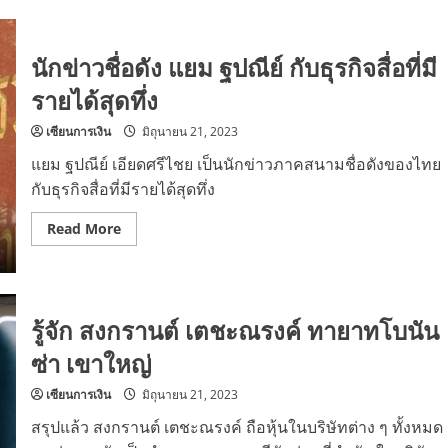
พัน
ปุ่น
ศิธา
ทิวา
นักข่าวชื่อดัง แยม ฐปณีย์ กับธุรกิจสื่อที่มี
รี
กับ
ราย
รายได้สุดทึ่ง
ได้
ธุรกิจ
สุด
เซียนการเงิน
มิถุนายน 21, 2023
คูล
แยม ฐปณีย์ เอียดศรีไชย เป็นนักข่าวภาคสนามชื่อดังของไทย
กับธุรกิจสื่อที่มีรายได้สุดทึ่ง
Read
Read More
more
about
นัก
ข่าว
ชื่อ
ดัง
รู้จัก สงกรานต์ เตชะณรงค์ ทายาทโบนัน
แยม
ฐปณีย์
ซ่า เขาใหญ่
กับ
ธุรกิจ
สื่อ
เซียนการเงิน
มิถุนายน 21, 2023
ที่
มี
ราย
สรุปแล้ว สงกรานต์ เตชะณรงค์ ถือหุ้นในบริษัทต่าง ๆ ทั้งหมด
ได้