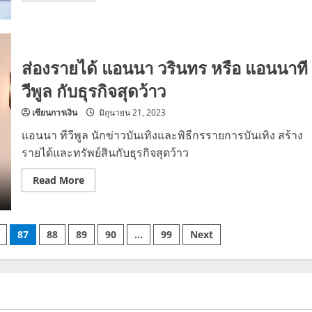
about
เปิด
ธุรกิจ
โน้ต
วิเศษ
รัง
ส่องรายได้ แอนนา วรินทร หรือ แอนนาที
ษี
สิงห์
วีพูล กับธุรกิจสุดว้าว
พิพัฒน์
สุด
เฟื่อง
เซียนการเงิน
มิถุนายน 21, 2023
ฟู
แอนนา ทีวีพูล นักข่าวบันเทิงและพิธีกรรายการบันเทิง สร้าง
รายได้และทรัพย์สินกับธุรกิจสุดว้าว
Read
Read More
more
about
ส่อง
ราย
ได้
87
88
89
90
…
99
Next
แอ
นนา
ว
ริน
ทร
หรือ
แอ
น