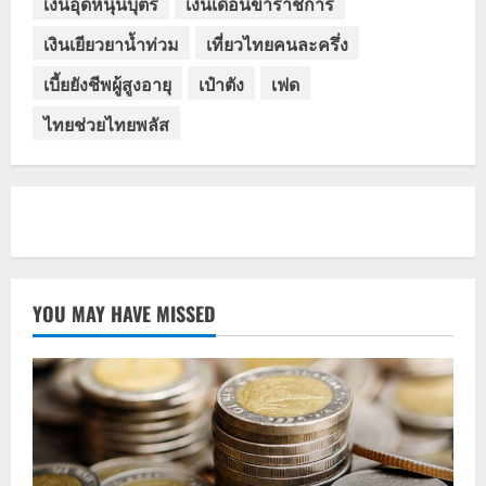
เงินอุดหนุนบุตร
เงินเดือนข้าราชการ
เงินเยียวยาน้ำท่วม
เที่ยวไทยคนละครึ่ง
เบี้ยยังชีพผู้สูงอายุ
เป๋าตัง
เฟด
ไทยช่วยไทยพลัส
YOU MAY HAVE MISSED