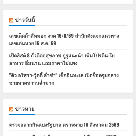
ข่าววันนี้
เลขเด็ดม้าสีหมอก งวด 16/8/69 สำนักดังแจกแนวทาง
เลขเด่นหวย 16 ส.ค. 69
เปิดลิสต์ 8 ถั่วดีต่อสุขภาพ กูรูแนะนำ เพิ่มโปรตีน-ใย
อาหาร อิ่มนาน แถมราคาไม่แพง
"ดิว อริสรา-วู้ดดี้ ล่ำซำ" เช็กอินทะเล เปิดช็อตจูบกลาง
ชายหาดหวานฉ่ำมาก
ข่าวหวย
ตรวจสลากกินแบ่งรัฐบาล ตรวจหวย 16 สิงหาคม 2569