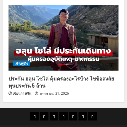
เศรษฐกิจ
ประกัน ฮลุน โซโล่ คุ้มครองอะไรบ้าง ไขข้อสงสัย
ทุนประกัน 5 ล้าน
เซียนการเงิน
กรกฎาคม 31, 2026
ราคา
แนว
ข่าว
ข่าว
ดูด
ที่
ผู้ชาย
น้ำมัน
โน้ม
วัน
ดารา
วง
เที่ยว