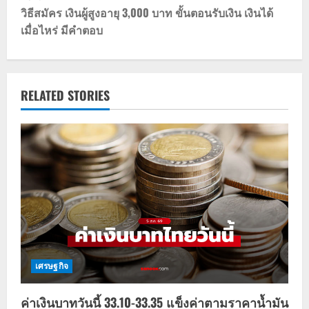
t
วิธีสมัคร เงินผู้สูงอายุ 3,000 บาท ขั้นตอนรับเงิน เงินได้
เมื่อไหร่ มีคำตอบ
n
a
v
RELATED STORIES
i
g
a
t
i
o
เศรษฐกิจ
n
ค่าเงินบาทวันนี้ 33.10-33.35 แข็งค่าตามราคาน้ำมัน