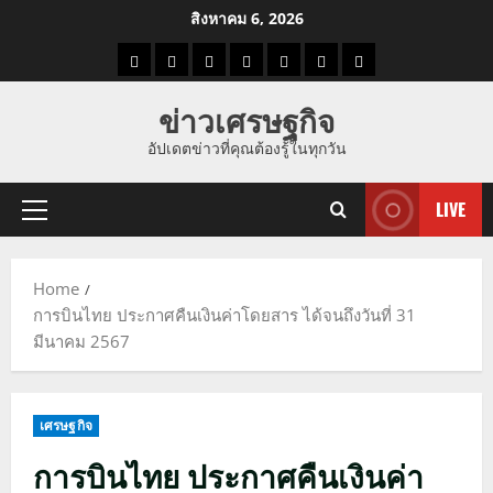
Skip
สิงหาคม 6, 2026
to
ราคา
แนว
ข่าว
ข่าว
ดูด
ที่
ผู้ชาย
content
น้ำมัน
โน้ม
วัน
ดารา
วง
เที่ยว
ข่าวเศรษฐกิจ
ราคา
นี้
อัปเดตข่าวที่คุณต้องรู้ในทุกวัน
ทอง
LIVE
Primary
Menu
Home
การบินไทย ประกาศคืนเงินค่าโดยสาร ได้จนถึงวันที่ 31
มีนาคม 2567
เศรษฐกิจ
การบินไทย ประกาศคืนเงินค่า