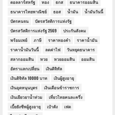
ดอลลาร์สหรัฐ
ทอง
ธกส
ธนาคารออมสิน
ธนาคารไทยพาณิชย์
ธอส
น้ำมัน
น้ำมันวันนี้
บัตรคนจน
บัตรสวัสดิการแห่งรัฐ
บัตรสวัสดิการแห่งรัฐ 2569
ประกันสังคม
พร้อมเพย์
ภาษี
ราคาทองคำ
ราคาน้ำมัน
ราคาน้ำมันวันนี้
ลดค่าไฟ
วันหยุดธนาคาร
สลากออมสิน
หวย
หวยออมสิน
ออมสิน
อัตราแลกเปลี่ยน
เงินดิจิทัล
เงินดิจิทัล 10000 บาท
เงินผู้สูงอายุ
เงินอุดหนุนบุตร
เงินเดือนข้าราชการ
เงินเยียวยาน้ำท่วม
เที่ยวไทยคนละครึ่ง
เบี้ยยังชีพผู้สูงอายุ
เป๋าตัง
เฟด