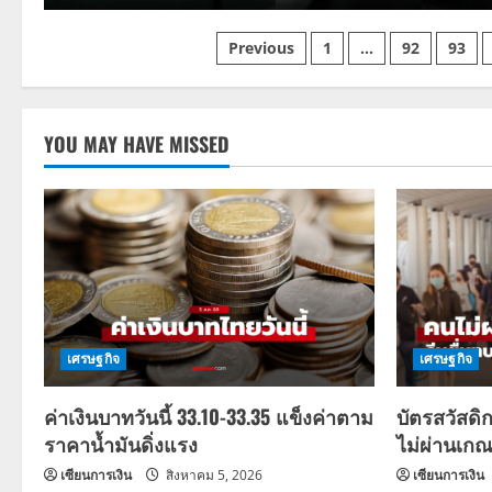
Posts
Previous
1
…
92
93
pagination
YOU MAY HAVE MISSED
เศรษฐกิจ
เศรษฐกิจ
ค่าเงินบาทวันนี้ 33.10-33.35 แข็งค่าตาม
บัตรสวัสดิ
ราคาน้ำมันดิ่งแรง
ไม่ผ่านเกณ
เซียนการเงิน
สิงหาคม 5, 2026
เซียนการเงิน