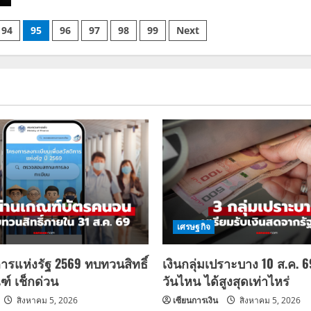
อัปเดต
ปรับ
ลด
94
95
96
97
98
99
Next
ราคา
น้ำมัน
ดีเซล
เดือน
เม.ย.
66
เหลือ
33
บาท
ต่อ
ลิตร
เศรษฐกิจ
การแห่งรัฐ 2569 ทบทวนสิทธิ์
เงินกลุ่มเปราะบาง 10 ส.ค. 
ฑ์ เช็กด่วน
วันไหน ได้สูงสุดเท่าไหร่
สิงหาคม 5, 2026
เซียนการเงิน
สิงหาคม 5, 2026