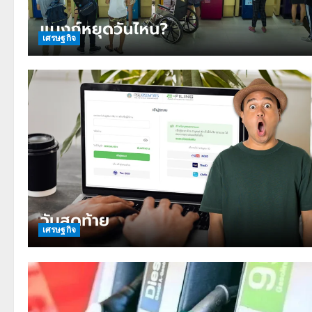
เศรษฐกิจ
เศรษฐกิจ