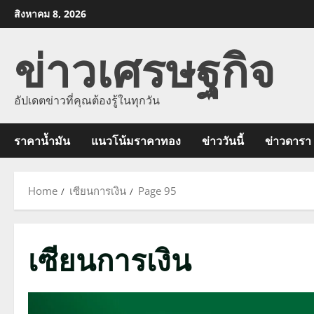
Skip
สิงหาคม 8, 2026
to
ข่าวเศรษฐกิจ
content
อัปเดตข่าวที่คุณต้องรู้ในทุกวัน
ราคาน้ำมัน
แนวโน้มราคาทอง
ข่าววันนี้
ข่าวดารา
Home
เซียนการเงิน
Page 95
เซียนการเงิน