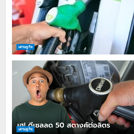
เศรษฐกิจ
เศรษฐกิจ