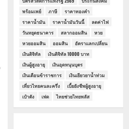
บัตรสวัสดิการแห่งรัฐ 2569
ประกันสังคม
พร้อมเพย์
ภาษี
ราคาทองคำ
ราคาน้ำมัน
ราคาน้ำมันวันนี้
ลดค่าไฟ
วันหยุดธนาคาร
สลากออมสิน
หวย
หวยออมสิน
ออมสิน
อัตราแลกเปลี่ยน
เงินดิจิทัล
เงินดิจิทัล 10000 บาท
เงินผู้สูงอายุ
เงินอุดหนุนบุตร
า
เงินเดือนข้าราชการ
เงินเยียวยาน้ำท่วม
เที่ยวไทยคนละครึ่ง
เบี้ยยังชีพผู้สูงอายุ
เป๋าตัง
เฟด
ไทยช่วยไทยพลัส