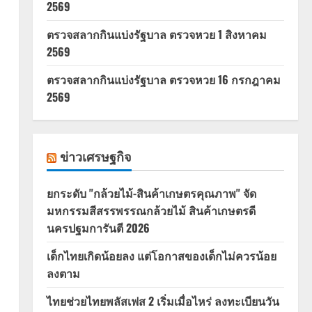
2569
ตรวจสลากกินแบ่งรัฐบาล ตรวจหวย 1 สิงหาคม
2569
ตรวจสลากกินแบ่งรัฐบาล ตรวจหวย 16 กรกฎาคม
2569
ข่าวเศรษฐกิจ
ยกระดับ "กล้วยไม้-สินค้าเกษตรคุณภาพ" จัด
มหกรรมสีสรรพรรณกล้วยไม้ สินค้าเกษตรดี
นครปฐมการันตี 2026
เด็กไทยเกิดน้อยลง แต่โอกาสของเด็กไม่ควรน้อย
ลงตาม
ไทยช่วยไทยพลัสเฟส 2 เริ่มเมื่อไหร่ ลงทะเบียนวัน