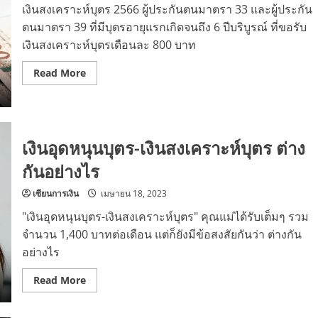
เงินสงเคราะห์บุตร 2566 ผู้ประกันตนมาตรา 33 และผู้ประกัน
ตนมาตรา 39 ที่มีบุตรอายุแรกเกิดจนถึง 6 ปีบริบูรณ์ ที่ขอรับ
เงินสงเคราะห์บุตรเดือนละ 800 บาท
Read
Read More
more
about
เงิน
สงเคราะห์
บุตร
2566
เงินอุดหนุนบุตร-เงินสงเคราะห์บุตร ต่าง
เงิน
เข้า
วัน
กันอย่างไร
ไหน
เซียนการเงิน
เมษายน 18, 2023
"เงินอุดหนุนบุตร-เงินสงเคราะห์บุตร" คุณแม่ได้รับเต็มๆ รวม
จำนวน 1,400 บาทต่อเดือน แต่ก็ยังมีข้อสงสัยกันว่า ต่างกัน
อย่างไร
Read
Read More
more
about
เงิน