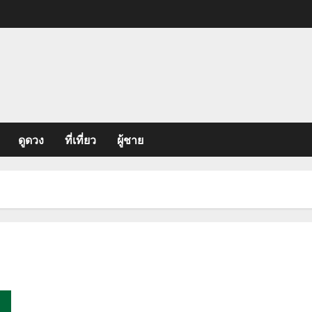
ดูดวง
ที่เที่ยว
ผู้ชาย