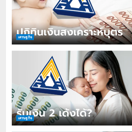
เศรษฐกิจ
เศรษฐกิจ