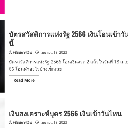
more
about
สลาก
ออมสิน
หวย
ออมสิน
16/4/66
บัตรสวัสดิการแห่งรัฐ 2566 เงินโอนเข้าวั
นี้
เซียนการเงิน
เมษายน 18, 2023
บัตรสวัสดิการแห่งรัฐ 2566 โอนเงินงวด 2 แล้วในวันที่ 18 เม.ย
66 โอนค่าอะไรบ้างเช็กเลย
Read
Read More
more
about
บัตร
สวัสดิการ
แห่ง
รัฐ
2566
เงินสงเคราะห์บุตร 2566 เงินเข้าวันไหน
เงิน
โอน
เข้า
เซียนการเงิน
เมษายน 18, 2023
วัน
นี้