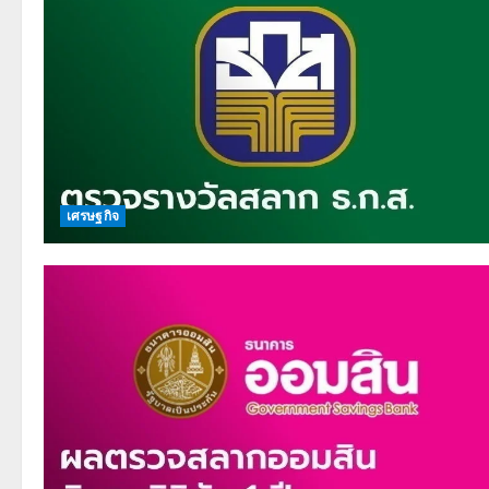
เศรษฐกิจ