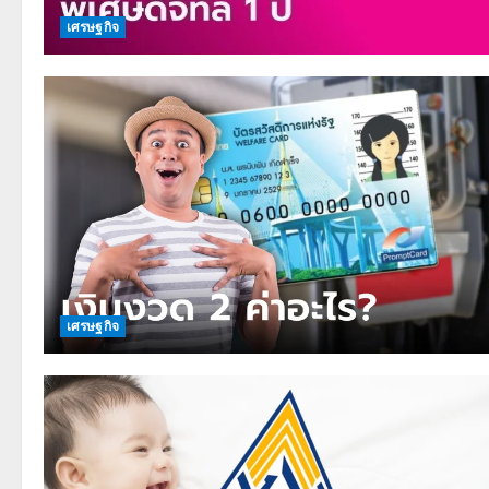
เศรษฐกิจ
เศรษฐกิจ